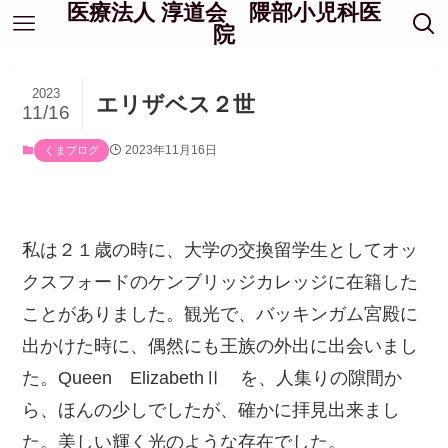
医療法人 淳道会 隈部小児科医
院
2023
エリザベス２世
11/16
2023年11月16日
くまブログ
私は２１歳の時に、大学の交換留学生としてオッ
クスフォードのケンブリッジカレッジに在籍した
ことがありました。観光で、バッキンガム宮殿に
出かけた時に、偶然にも王族の外出に出会いまし
た。Queen ElizabethⅡ を、人集りの隙間か
ら、ほんの少しでしたが、確かに拝見出来まし
た。美しい輝く光のような存在でした。