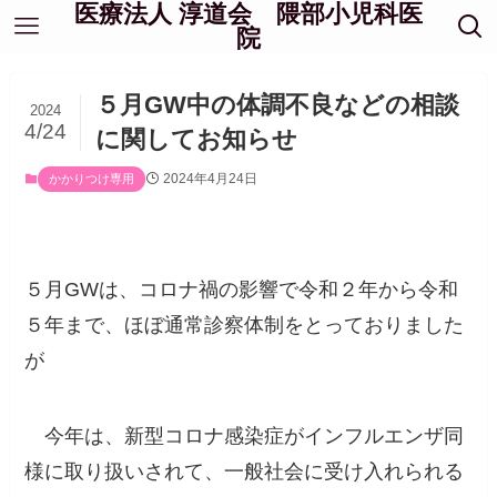
医療法人 淳道会 隈部小児科医
院
５月GW中の体調不良などの相談
2024
4/24
に関してお知らせ
2024年4月24日
かかりつけ専用
５月GWは、コロナ禍の影響で令和２年から令和
５年まで、ほぼ通常診察体制をとっておりました
が
今年は、新型コロナ感染症がインフルエンザ同
様に取り扱いされて、一般社会に受け入れられる