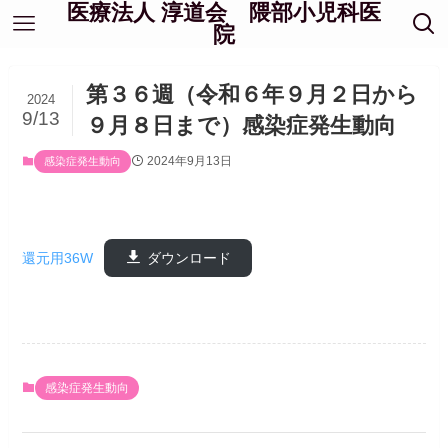
医療法人 淳道会 隈部小児科医
院
第３６週（令和６年９月２日から
2024
9/13
９月８日まで）感染症発生動向
2024年9月13日
感染症発生動向
還元用36W
ダウンロード
感染症発生動向